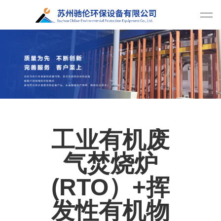
工业有机废
气焚烧炉
(RTO）+挥
发性有机物